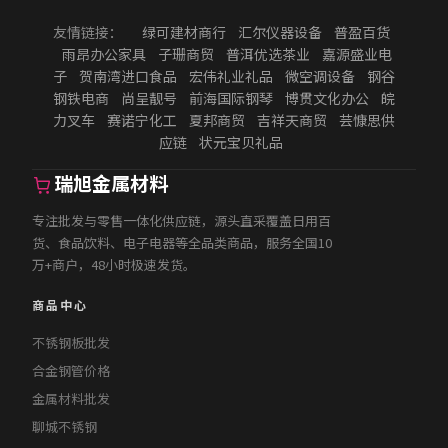
友情链接：
绿可建材商行
汇尔仪器设备
普盈百货
雨昂办公家具
子珊商贸
普洱优选茶业
嘉源盛业电
子
贺南湾进口食品
宏伟礼业礼品
微空调设备
钢谷
钢铁电商
尚呈靓号
前海国际钢琴
博贯文化办公
皖
力叉车
赛诺宁化工
夏邦商贸
吉祥天商贸
芸慷思供
应链
状元宝贝礼品
瑞旭金属材料
专注批发与零售一体化供应链，源头直采覆盖日用百
货、食品饮料、电子电器等全品类商品，服务全国10
万+商户，48小时极速发货。
商品中心
不锈钢板批发
合金钢管价格
金属材料批发
聊城不锈钢