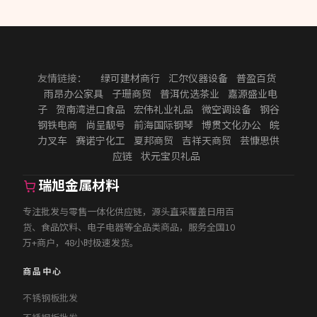
友情链接：
绿可建材商行
汇尔仪器设备
普盈百货
雨昂办公家具
子珊商贸
普洱优选茶业
嘉源盛业电
子
贺南湾进口食品
宏伟礼业礼品
微空调设备
钢谷
钢铁电商
尚呈靓号
前海国际钢琴
博贯文化办公
皖
力叉车
赛诺宁化工
夏邦商贸
吉祥天商贸
芸慷思供
应链
状元宝贝礼品
瑞旭金属材料
专注批发与零售一体化供应链，源头直采覆盖日用百
货、食品饮料、电子电器等全品类商品，服务全国10
万+商户，48小时极速发货。
商品中心
不锈钢板批发